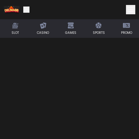
SLOT
CASINO
GAMES
SPORTS
PROMO