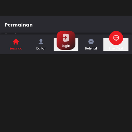
Permainan
Togel
Slot
Casino
Games
Login
Beranda
Daftar
Referral
Live Chat
Sports
Promo
Bantuan & Panduan
Tentang Kami
Syarat dan Ketentuan
Kebijakan Privasi
Pusat Bantuan
Hubungi Kami
F.A.Q
Referral
Blog
Download APP