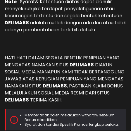
Note
: Syarat& Ketentuan diatas dapat dianulir
menyeluruh jika terdapat penyalahgunaan atau
kecurangan tertentu dan segala bentuk ketentuan
DELIMA88
adalah mutlak dengan ada dan atau tidak
adanya pemberitahuan terlebih dahulu.
HATI HATI DALAM SEGALA BENTUK PENIPUAN YANG
MENGATAS NAMAKAN SITUS
DELIMA88
DIAKUN
SOSIAL MEDIA MANAPUN KAMI TIDAK BERTANGGUNG
JAWAB ATAS KERUGIAN PENIPUAN YANG MENGATAS
NAMAKAN SITUS
DELIMA88
, PASTIKAN KLAIM BONUS
MELALUI AKUN SOSIAL MEDIA RESMI DARI SITUS
DELIMA88
TERIMA KASIH.
Member tidak boleh melakukan withdraw sebelum
Bonus dikreditkan
Syarat dan kondisi Spesifik Promosi lengkap berlaku.