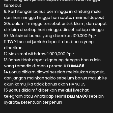
tersebut
9. Perhitungan bonus perminggu ini dihitung mulai
dari hari minggu hingga hari sabtu, minimal deposit
30x dalam 1 minggu tersebut untuk klaim, dan dapat
di klaim di setiap hari minggu, diriset setiap minggu
10. Maksimal bonus yang diberikan 100,000 Rp,-
11.TO X1 sesuai jumlah deposit dan bonus yang
diberikan
12.Maksimal withdraw 1,000,000 Rp,-
13.Bonus tidak dapat digabung dengan bonus lain
yang tersedia di menu promo
DELIMA88
14.Bonus diklaim diawal setelah melakukan deposit,
dan jangan mainkan saldo sebelum bonus masuk ke
akun kamu jika tidak bonus akan HANGUS
15.Bonus diklaim/ diberikan melalui livechat,
telegram atau whatsaap resmi
DELIMA88
setelah
syarat& ketentuan terpenuhi