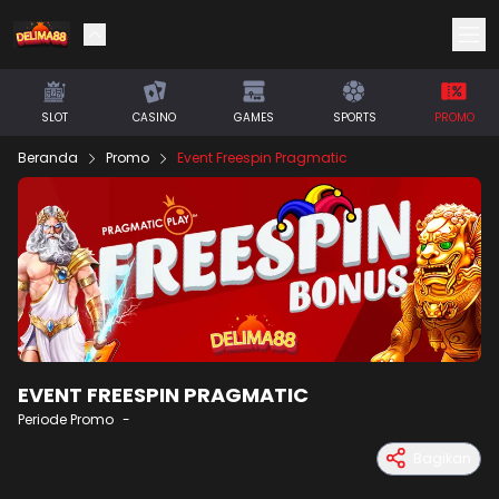
SLOT
CASINO
GAMES
SPORTS
PROMO
Beranda
Promo
Event Freespin Pragmatic
EVENT FREESPIN PRAGMATIC
Periode Promo
-
Bagikan