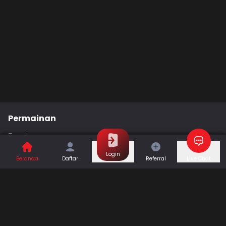
Permainan
Togel
Slot
Casino
Games
Login
Beranda
Daftar
Referral
Live Chat
Sports
Promo
Bantuan & Panduan
Tentang Kami
Syarat dan Ketentuan