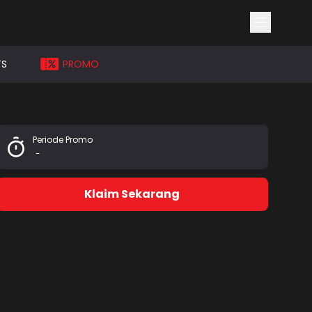
TS
PROMO
Periode Promo
-
Klaim Sekarang