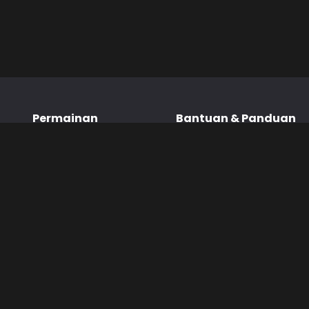
Permainan
Bantuan & Panduan
Togel
Tentang Kami
Slot
Syarat dan Ketentuan
Casino
Kebijakan Privasi
Games
Pusat Bantuan
Sports
Hubungi Kami
Promo
F.A.Q
Referral
Blog