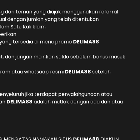
ng dari teman yang diajak menggunakan referral
uai dengan jumlah yang telah ditentukan
lam Satu Kali klaim
berikan
n yang tersedia di menu promo
DELIMA88
sit, dan jangan mainkan saldo sebelum bonus masuk
legram atau whatsaap resmi
DELIMA88
setelah
menyeluruh jika terdapat penyalahgunaan atau
uan
DELIMA88
adalah mutlak dengan ada dan atau
NG MENGATAS NAMAKAN SITUS
DELIMA88
DIAKUN