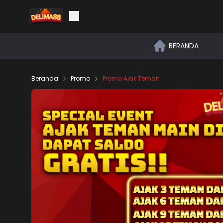
BERANDA
Beranda
Promo
Promo Ajak Teman